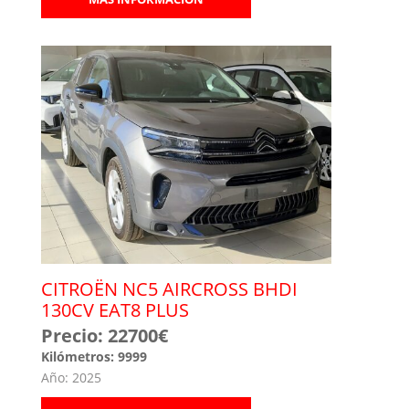
CITROËN NC5 AIRCROSS BHDI
130CV EAT8 PLUS
Precio: 22700€
Kilómetros: 9999
Año: 2025