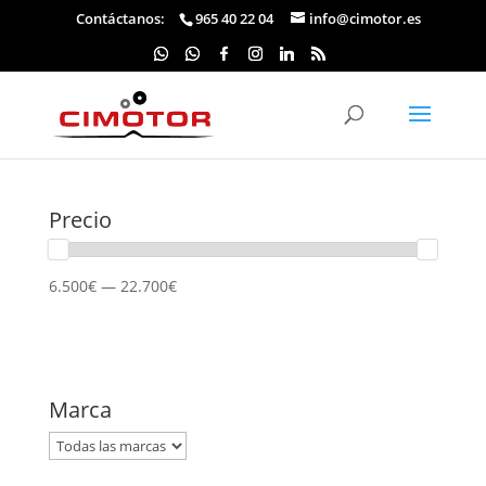
Contáctanos:
965 40 22 04
info@cimotor.es
Precio
6.500€ — 22.700€
Marca